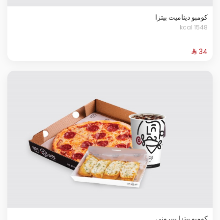
كومبو ديناميت بيتزا
1548 kcal
كومبو بيتزا بيبروني