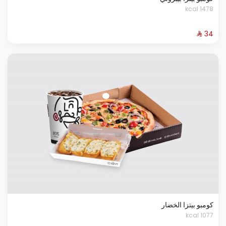
1478 kcal
كومبو بيتزا الخضار
1077 kcal