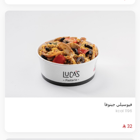
فيوسيلي جينوفا
1196 kcal