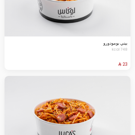
بيني بومودورو
748 kcal