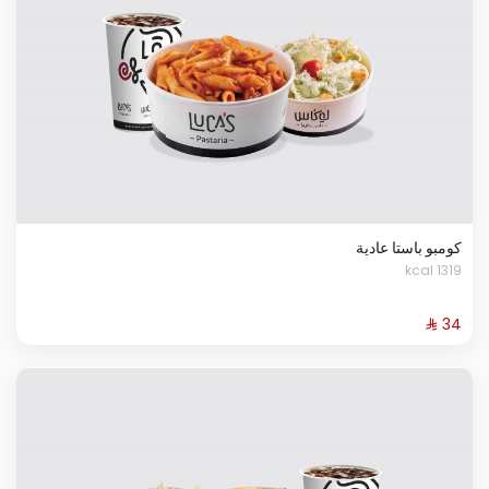
كومبو باستا عادية
1319 kcal