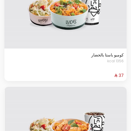
كومبو باستا بالخضار
1356 kcal