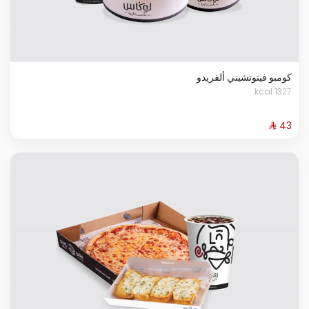
كومبو فيتوتشيني ألفريدو
1327 kcal