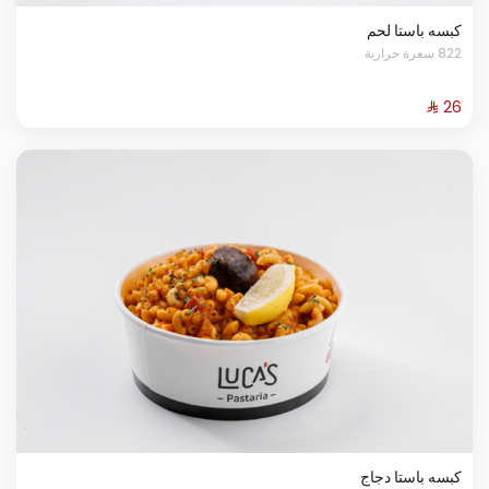
كبسه باستا لحم
822 سعرة حرارية
كبسه باستا دجاج