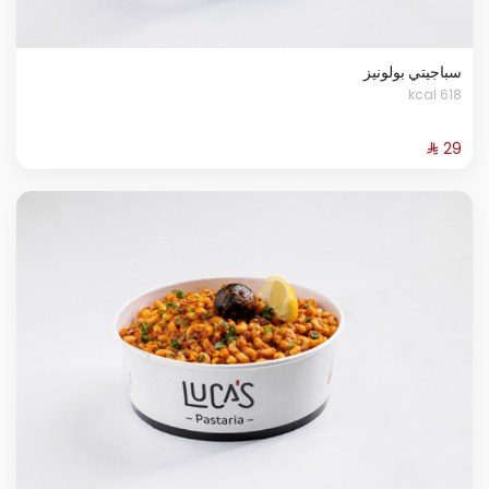
سباجيتي بولونيز
618 kcal