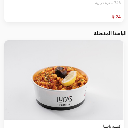
746 سعرة حرارية
الباستا المفضلة
كبسه باستا