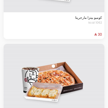
كومبو بيتزا مارجريتا
1062 kcal