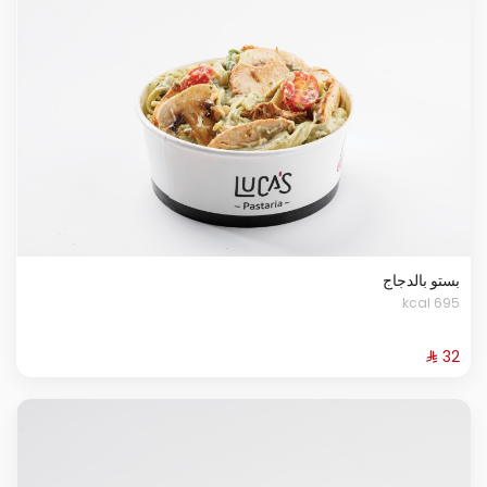
بستو بالدجاج
695 kcal