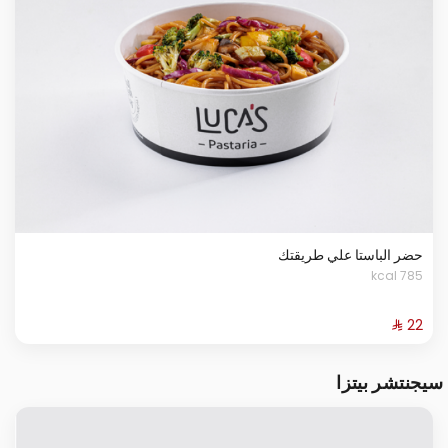
حضر الباستا علي طريقتك
785 kcal
سيجنتشر بيتزا