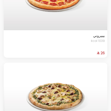
بيبيروني
1039 kcal