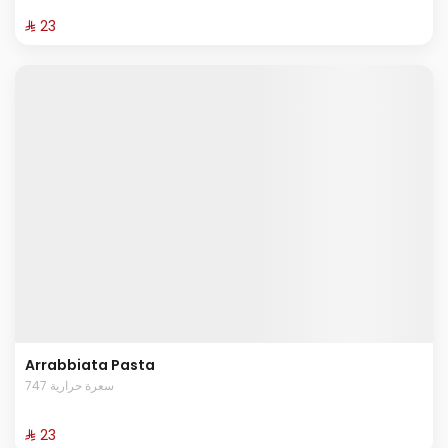
⁨⁦‪‬ 23⁩
Arrabbiata Pasta
747 سعرة حرارية
⁨⁦‪‬ 23⁩