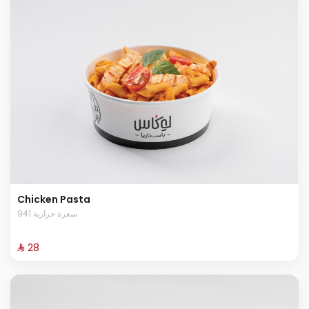
Chicken Pasta
941 سعرة حرارية
⁨⁦‪‬ 28⁩