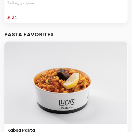
746 سعرة حرارية
⁨⁦‪‬ 24⁩
PASTA FAVORITES
Kabsa Pasta