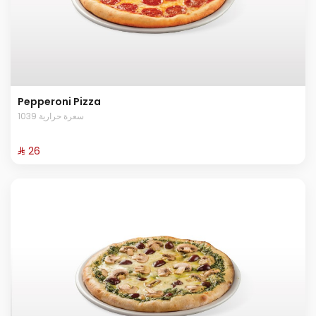
Pepperoni Pizza
1039 سعرة حرارية
⁨⁦‪‬ 26⁩