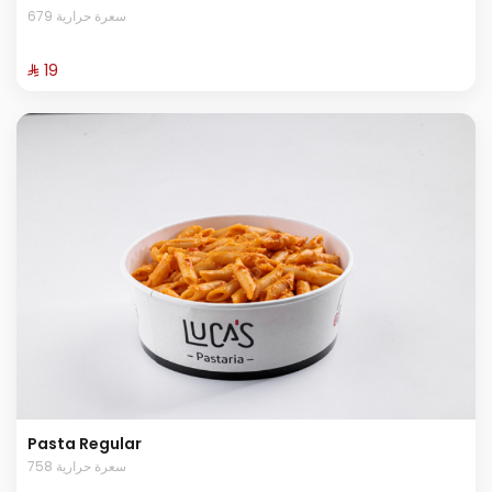
679 سعرة حرارية
⁨⁦‪‬ 19⁩
Pasta Regular
758 سعرة حرارية