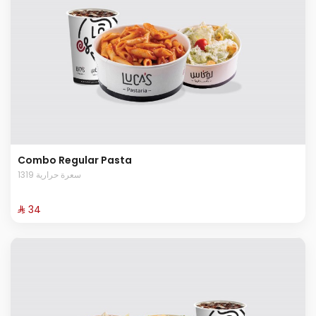
Combo Regular Pasta
1319 سعرة حرارية
⁨⁦‪‬ 34⁩