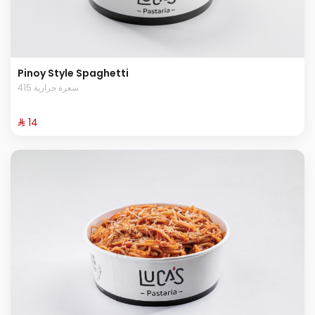
Pinoy Style Spaghetti
415 سعرة حرارية
⁨⁦‪‬ 14⁩