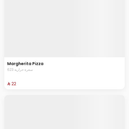
Margherita Pizza
623 سعرة حرارية
⁨⁦‪‬ 22⁩