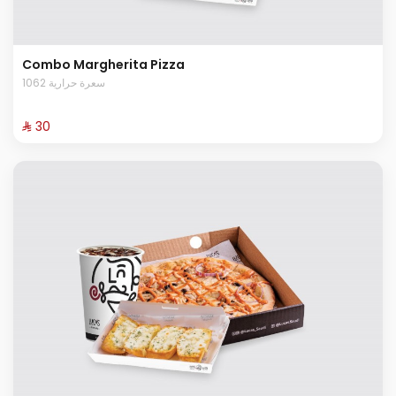
Combo Margherita Pizza
1062 سعرة حرارية
⁨⁦‪‬ 30⁩