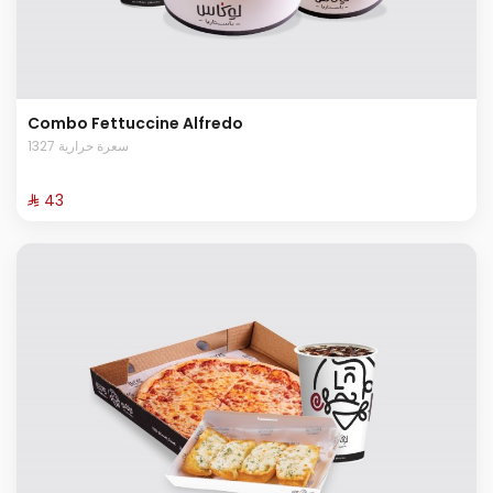
Combo Fettuccine Alfredo
1327 سعرة حرارية
⁨⁦‪‬ 43⁩