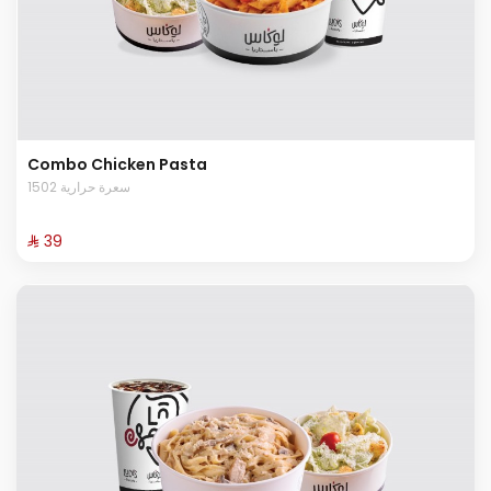
Combo Chicken Pasta
1502 سعرة حرارية
⁨⁦‪‬ 39⁩