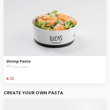
Shrimp Pasta
1151 سعرة حرارية
⁨⁦‪‬ 32⁩
CREATE YOUR OWN PASTA