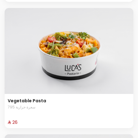
Vegetable Pasta
795 سعرة حرارية
⁨⁦‪‬ 26⁩