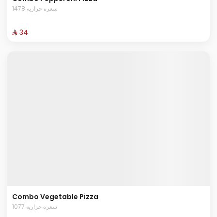
1478 سعرة حرارية
⁨⁦‪‬ 34⁩
Combo Vegetable Pizza
1077 سعرة حرارية