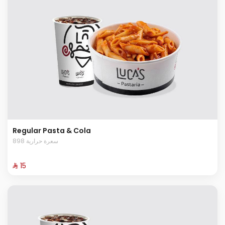
Regular Pasta & Cola
898 سعرة حرارية
⁨⁦‪‬ 15⁩