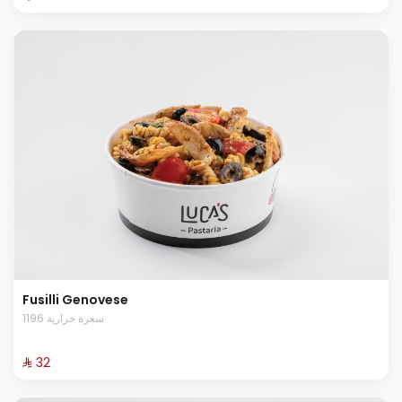
Fusilli Genovese
1196 سعرة حرارية
⁨⁦‪‬ 32⁩