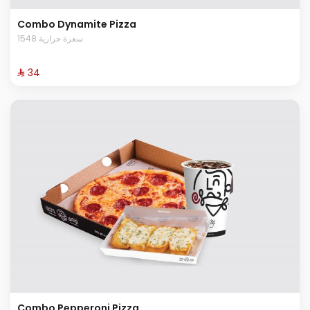
Combo Dynamite Pizza
1548 سعرة حرارية
⁨⁦‪‬ 34⁩
Combo Pepperoni Pizza