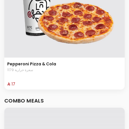
Pepperoni Pizza & Cola
1179 سعرة حرارية
⁨⁦‪‬ 17⁩
COMBO MEALS