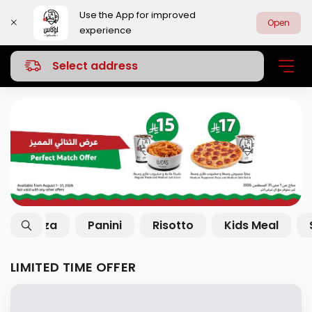
Use the App for improved
Open
experience
Select address
Limited Time Offer
Combo Meals
LIMITED TIME OFFER