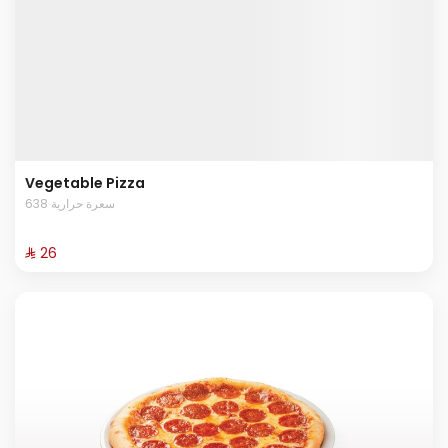
Vegetable Pizza
638 سعرة حرارية
⁨⁦‪‬ 26⁩