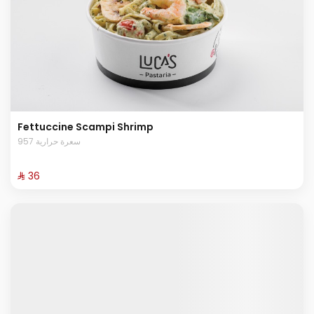
Fettuccine Scampi Shrimp
957 سعرة حرارية
⁨⁦‪‬ 36⁩