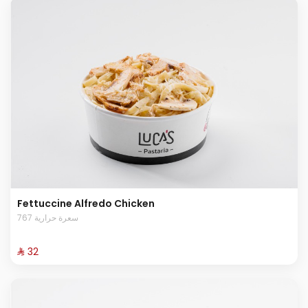
Fettuccine Alfredo Chicken
767 سعرة حرارية
⁨⁦‪‬ 32⁩