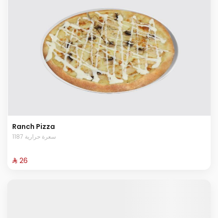
Ranch Pizza
1187 سعرة حرارية
⁨⁦‪‬ 26⁩