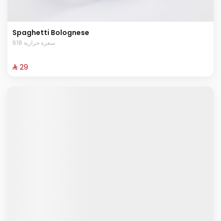
Spaghetti Bolognese
618 سعرة حرارية
⁨⁦‪‬ 29⁩