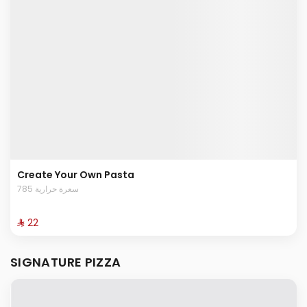
Create Your Own Pasta
785 سعرة حرارية
⁨⁦‪‬ 22⁩
SIGNATURE PIZZA