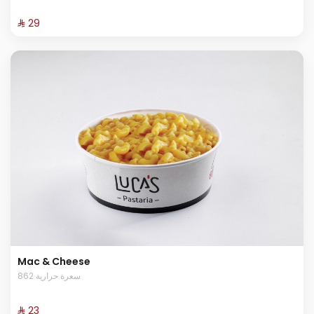
⁨⁦‪‬ 29⁩
Mac & Cheese
862 سعرة حرارية
⁨⁦‪‬ 23⁩