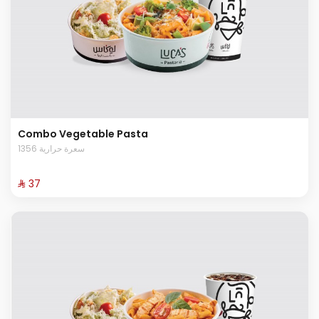
Combo Vegetable Pasta
1356 سعرة حرارية
⁨⁦‪‬ 37⁩