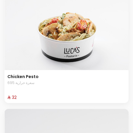
Chicken Pesto
695 سعرة حرارية
⁨⁦‪‬ 32⁩