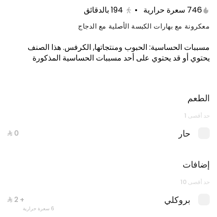
746 سعرة حرارية
•
194
بالدقائق
معكرونة مع بهارات الكبسة الأصلية مع الدجاج
مسببات الحساسية
:
الحبوب ومنتجاتها, الكرفس
.
هذا الصنف
يحتوي أو قد يحتوي على أحد مسببات الحساسية المذكورة
الطعم
حد أقصى 1
معكرونة عادية مع كولا
حار
898 سعرة حرارية
إضافات
حد أقصى 10
بروكلي
+ ⁨⁦‪‬ 2⁩
6 سعرة حرارية