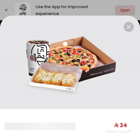
Use the App for improved
Open
experience
Select address
Limited Time Offer
Combo Meals
LIMITED TIME OFFER
⁨⁦‪‬ 34⁩
الضريبة مشمولة