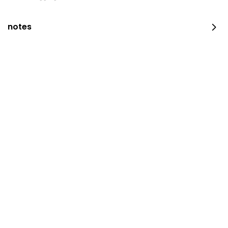
notes
Pepperoni Pizza & Cola
1179 سعرة حرارية
⁨⁦‪‬ 17⁩
COMBO MEALS