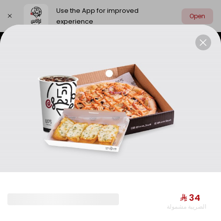
Use the App for improved
Open
experience
Select address
Limited Time Offer
Combo Meals
LIMITED TIME OFFER
⁨⁦‪‬ 34⁩
الضريبة مشمولة