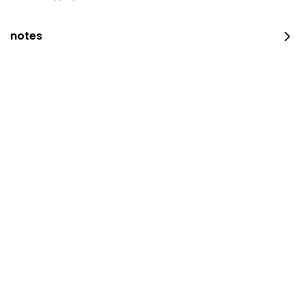
notes
Pepperoni Pizza & Cola
1179 سعرة حرارية
⁨⁦‪‬ 17⁩
COMBO MEALS