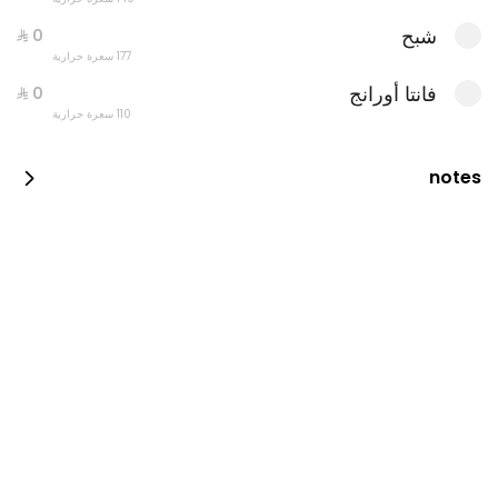
شبح
177 سعرة حرارية
فانتا أورانج
110 سعرة حرارية
notes
البيتزا والكولا
1179 سعرة حرارية
وجبات كومبو