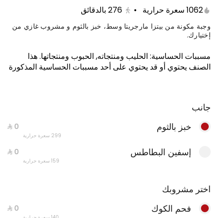
1062 سعرة حرارية
•
276
بالدقائق
وجبة مكونة من بيتزا مارجريتا وسط، خبز بالثوم و مشروب غازي من
إختيارك.
مسببات الحساسية
:
الحليب ومنتجاته, الحبوب ومنتجاتها
.
هذا
الصنف يحتوي أو قد يحتوي على أحد مسببات الحساسية المذكورة
جانب
خبز بالثوم
معكرونة عادية مع كولا
299 سعرة حرارية
898 سعرة حرارية
إسفين البطاطس
159 سعرة حرارية
اختر مشروبك
فحم الكوك
140 سعرة حرارية