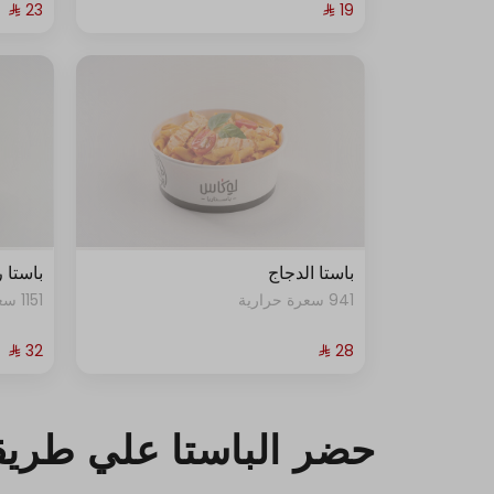
باستا الدجاج
باستا 
941 سعرة حرارية
1151 سعرة حرارية
حضر الباستا علي طري