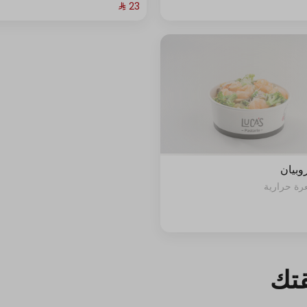
روبيان
قتك