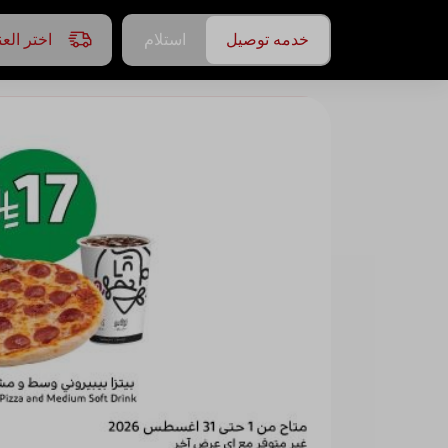
خدمه توصيل
استلام
اختر الع