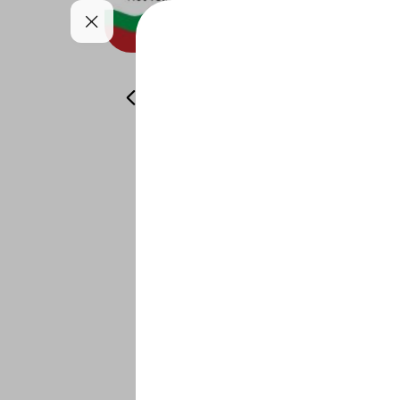
طات
المشروبات
ديزني باستا جافة