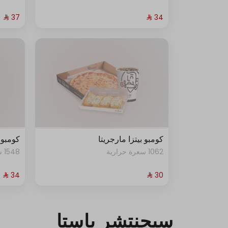
كومبو بيتزا مارجريتا
كومبو 
1062 سعرة حرارية
1548 سعرة حرارية
سيجنتشر باستا