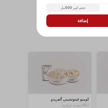
حجم كبير 500مل
إضافة
كومبو فيتوتشيني ألفريدو
1327 سعرة حرارية