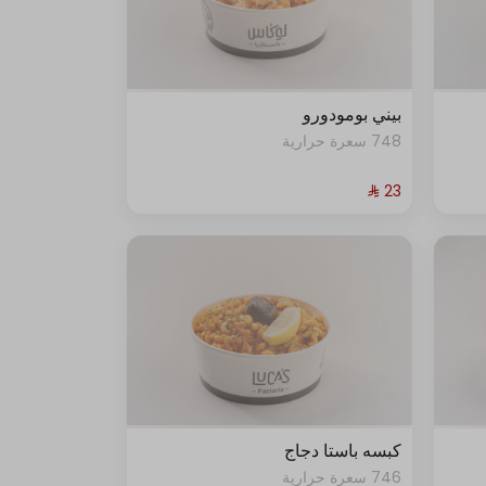
بيني بومودورو
748 سعرة حرارية
كبسه باستا دجاج
746 سعرة حرارية