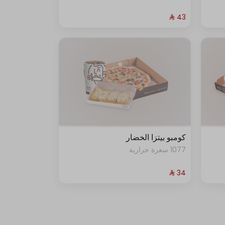
كومبو بيتزا الخضار
1077 سعرة حرارية