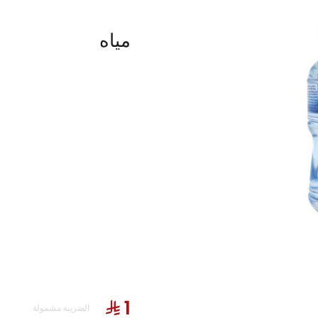
مياه
ريزوتو
وجبات الاطفال
الجوانب والحلويات
السل
الضريبة مشمولة
 والكولا