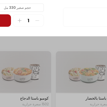
حجم صغير 330 مل
باستا بالخضار
كومبو باستا الدجاج
1502 سعرة حرارية