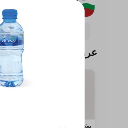
حضر الباستا علي طريقتك
سيجنتشر بيتزا
بانينى
عروض لوكاس
معكرونة عادية مع كولا
البيتزا