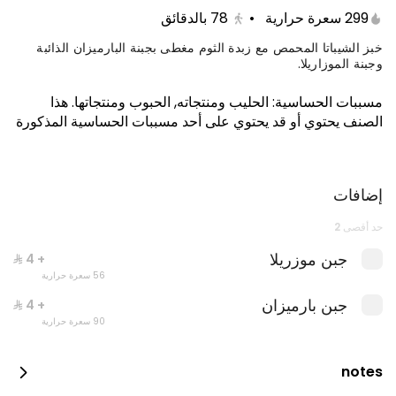
299 سعرة حرارية
•
78
بالدقائق
خبز الشيباتا المحمص مع زبدة الثوم مغطى بجبنة البارميزان الذائبة
وجبنة الموزاريلا.
مسببات الحساسية
:
الحليب ومنتجاته, الحبوب ومنتجاتها
.
هذا
الصنف يحتوي أو قد يحتوي على أحد مسببات الحساسية المذكورة
إضافات
حد أقصى 2
معكرونة عادية مع كولا
898 سعرة حرارية
جبن موزريلا
+ ⁨⁦‪‬ 4⁩
56 سعرة حرارية
جبن بارميزان
+ ⁨⁦‪‬ 4⁩
90 سعرة حرارية
notes