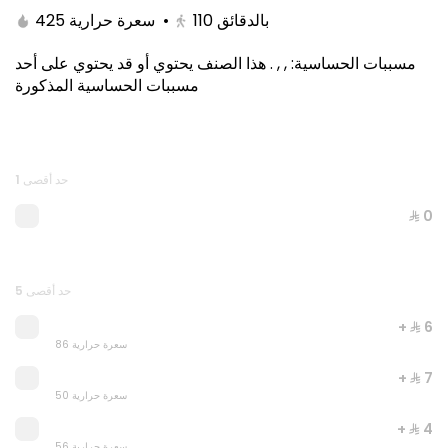
425 سعرة حرارية
•
110
بالدقائق
هذا الصنف يحتوي أو قد يحتوي على أحد
.
, ,
:
مسببات الحساسية
مسببات الحساسية المذكورة
حد أقصى 1
⁨⁦‪‬ 0⁩
Regular Pasta & Cola
898 سعرة حرارية
حد أقصى 5
+ ⁨⁦‪‬ 6⁩
⁨⁦‪‬ 15⁩
86 سعرة حرارية
+ ⁨⁦‪‬ 7⁩
50 سعرة حرارية
+ ⁨⁦‪‬ 4⁩
56 سعرة حرارية