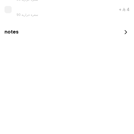
+ ⁨⁦‪‬ 4⁩
90 سعرة حرارية
notes
Pepperoni Pizza & Cola
1179 سعرة حرارية
⁨⁦‪‬ 17⁩
COMBO MEALS