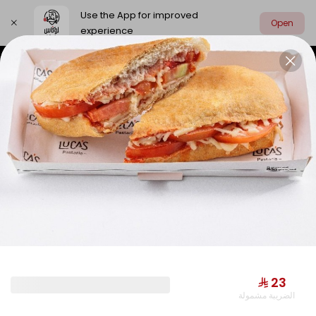
Use the App for improved
Open
experience
Select address
Limited Time Offer
Combo Meals
LIMITED TIME OFFER
⁨⁦‪‬ 23⁩
الضريبة مشمولة