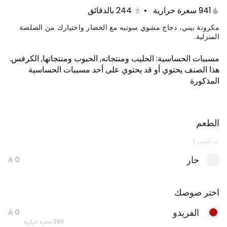
941 سعرة حرارية
•
244
بالدقائق
مكرونة بيني، دجاج مشوي سوتيه مع الخضار واختيارك من الصلصة
المنزلية.
مسببات الحساسية
:
الحليب ومنتجاته, الحبوب ومنتجاتها, الكرفس
.
هذا الصنف يحتوي أو قد يحتوي على أحد مسببات الحساسية
المذكورة
الطعم
معكرونة عادية مع كولا
حد أقصى 1
898 سعرة حرارية
حار
اختر صوصك
الفريدو
260 سعرة حرارية