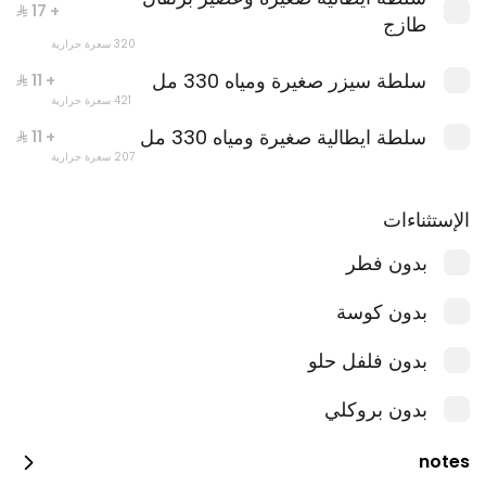
+ ⁨⁦‪‬ 17⁩
طازج
320 سعرة حرارية
سلطة سيزر صغيرة ومياه 330 مل
+ ⁨⁦‪‬ 11⁩
421 سعرة حرارية
سلطة ايطالية صغيرة ومياه 330 مل
+ ⁨⁦‪‬ 11⁩
207 سعرة حرارية
كومبو باستا بالخضار
الإستثناءات
1356 سعرة حرارية
بدون فطر
بدون كوسة
بدون فلفل حلو
بدون بروكلي
notes